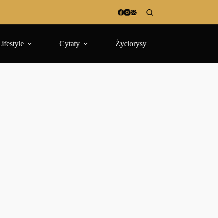
Lifestyle
Cytaty
Życiorysy