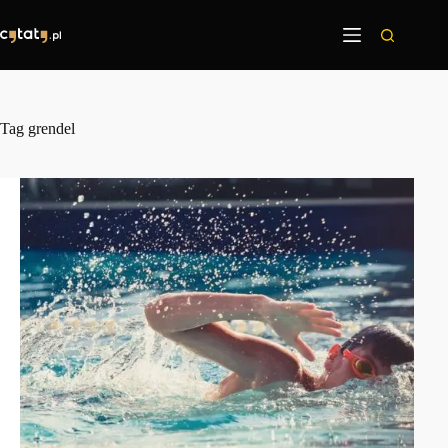
Przejdź
do
treści
Tag
grendel