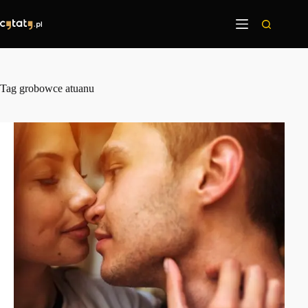
Przejdź
do
treści
Tag
grobowce atuanu