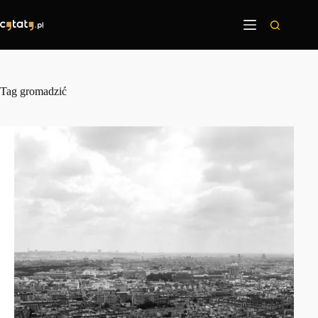
Przejdź
do
treści
Tag
gromadzić