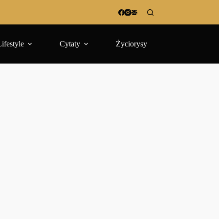
Lifestyle
Cytaty
Życiorysy