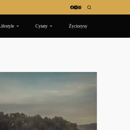
Lifestyle
Cytaty
Życiorysy