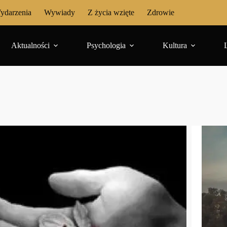
ydarzenia
Wywiady
Z życia wzięte
Zdrowie
Aktualności
Psychologia
Kultura