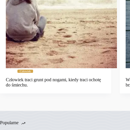
Człowiek
Człowiek traci grunt pod nogami, kiedy traci ochotę
W 
do śmiechu.
br
Popularne