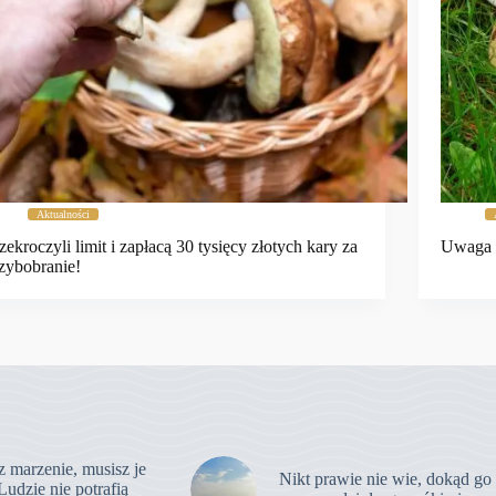
Aktualności
zekroczyli limit i zapłacą 30 tysięcy złotych kary za
Uwaga 
zybobranie!
z marzenie, musisz je
Nikt prawie nie wie, dokąd go
Ludzie nie potrafią