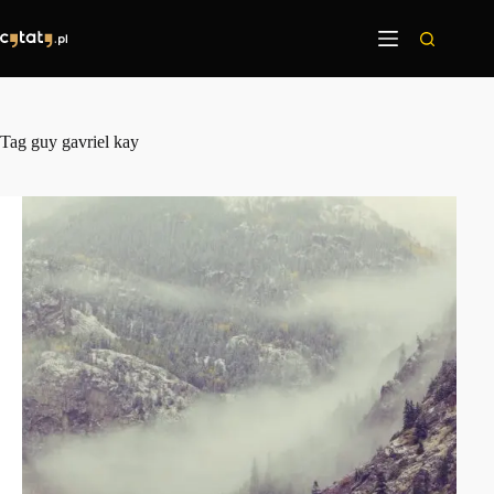
Przejdź
do
treści
Tag
guy gavriel kay