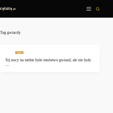
Przejdź
do
treści
Tag
gwiacdy
Inne
Tej nocy na niebie było mnóstwo gwiazd, ale nie były
…