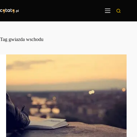
Przejdź
do
treści
Tag
gwiazda wschodu