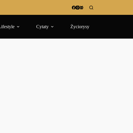
Lifestyle
Cytaty
Życiorysy