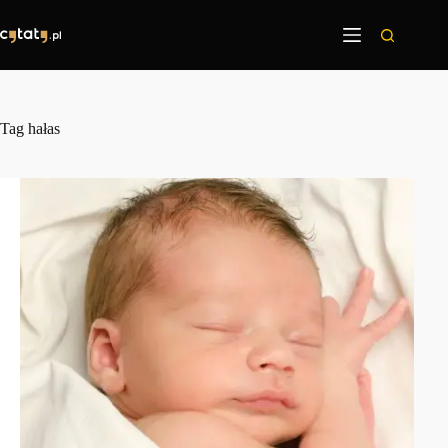
Przejdź
do
treści
Tag
hałas