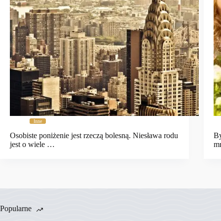
Inne
Osobiste poniżenie jest rzeczą bolesną. Niesława rodu
By
jest o wiele …
mr
Popularne