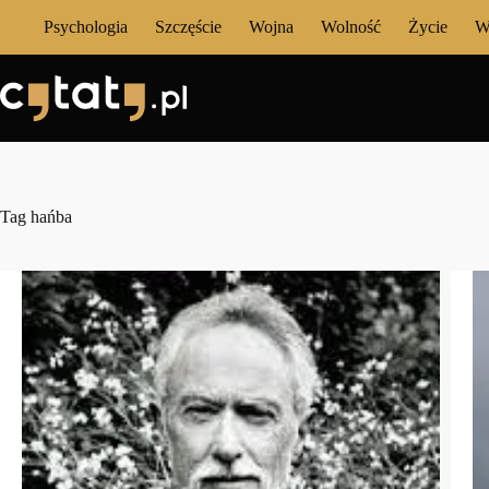
Przejdź
Psychologia
Szczęście
Wojna
Wolność
Życie
W
do
treści
Tag
hańba