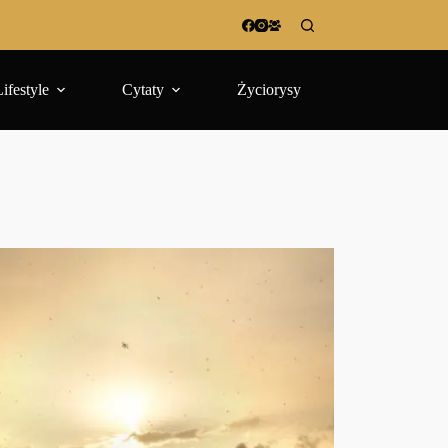
Lifestyle
Cytaty
Życiorysy