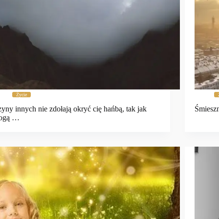
Życie
yny innych nie zdołają okryć cię hańbą, tak jak
Śmieszn
ogą …