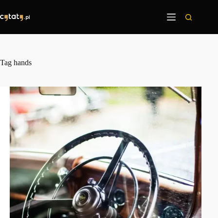
Przejdź
do
treści
Tag
hands