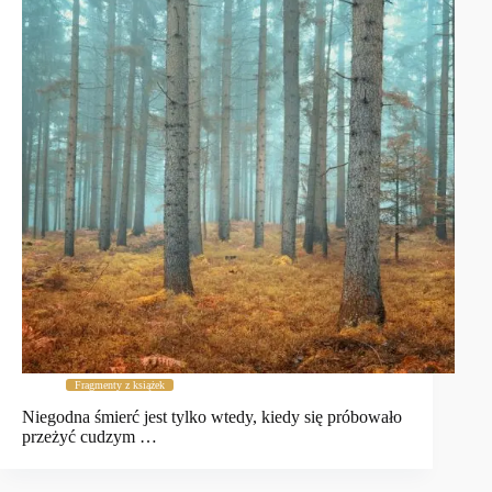
Fragmenty z książek
Niegodna śmierć jest tylko wtedy, kiedy się próbowało
przeżyć cudzym …