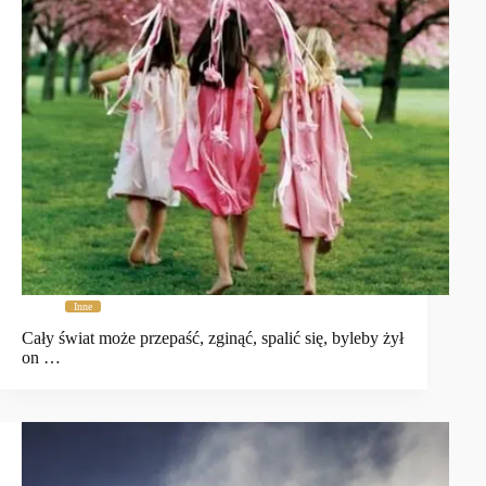
Inne
Cały świat może przepaść, zginąć, spalić się, byleby żył
on …