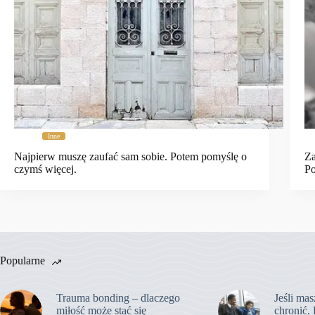
Inne
Najpierw muszę zaufać sam sobie. Potem pomyślę o
Za
czymś więcej.
Po
Popularne
Trauma bonding – dlaczego
Jeśli mas
miłość może stać się
chronić. 