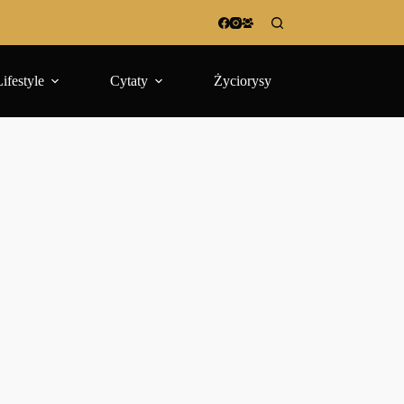
Lifestyle
Cytaty
Życiorysy