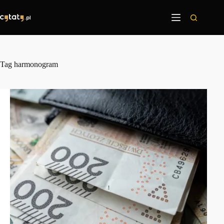
Przejdź
do
treści
Tag
harmonogram