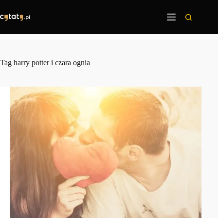
Przejdź
do
treści
Tag
harry potter i czara ognia