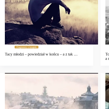
Fragmenty z książek
Tacy młodzi – powiedział w końcu – a z tak …
To
a 