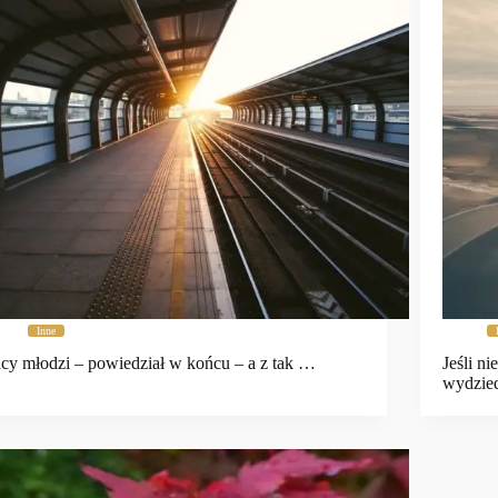
Inne
cy młodzi – powiedział w końcu – a z tak …
Jeśli ni
wydzied