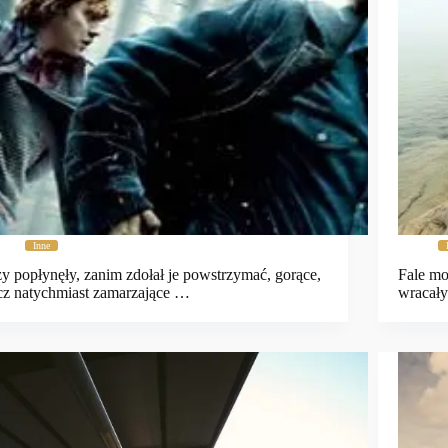
Inne
y popłynęły, zanim zdołał je powstrzymać, gorące,
Fale mo
cz natychmiast zamarzające …
wracał