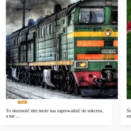
Inne
To słuszność idei może nas zaprowadzić do sukcesu,
Śm
a nie …
zn