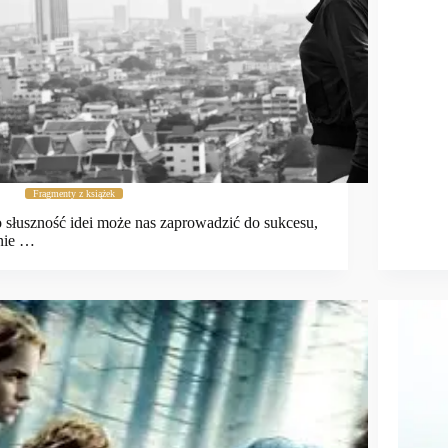
Fragmenty z książek
 słuszność idei może nas zaprowadzić do sukcesu,
nie …