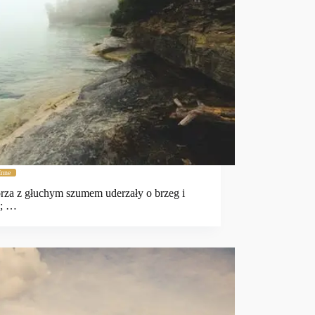
Inne
rza z głuchym szumem uderzały o brzeg i
y; …