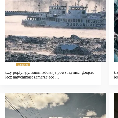
Człowiek
Łzy popłynęły, zanim zdołał je powstrzymać, gorące,
Łz
lecz natychmiast zamarzające …
le