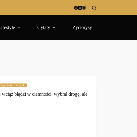
Lifestyle
Cytaty
Życiorysy
Fragmenty z książek
e wciąż błądzi w ciemności: wybrał drogę, ale
…