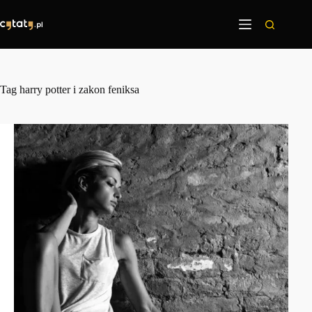
Przejdź
do
treści
Tag
harry potter i zakon feniksa