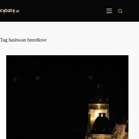
Przejdź
do
treści
Tag
hashwan breedlove