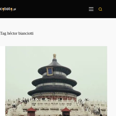
Przejdź
do
treści
Tag
héctor bianciotti