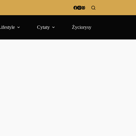
Lifestyle
Cytaty
Życiorysy