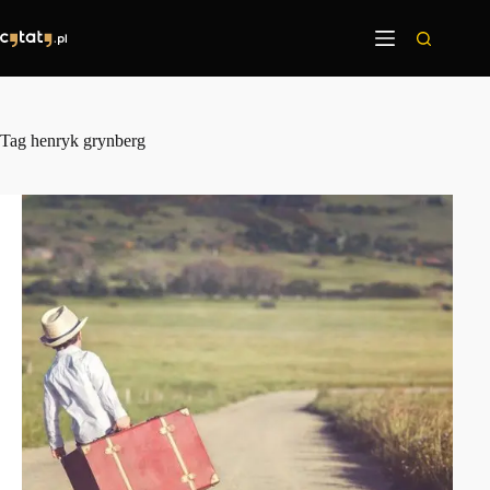
Przejdź
do
treści
Tag
henryk grynberg