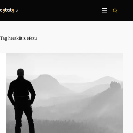
Przejdź
do
treści
Tag
heraklit z efezu