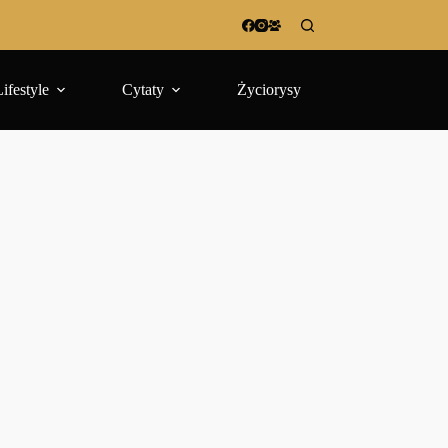
Lifestyle
Cytaty
Życiorysy