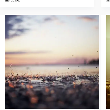
nie udaje.
sz