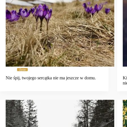
Życie
Nie śpij, twojego sercątka nie ma jeszcze w domu.
Ki
ni