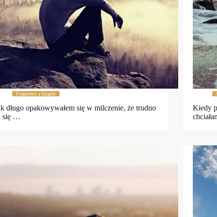
Fragmenty z książek
k długo opakowywałem się w milczenie, że trudno
Kiedy p
 się …
chciał