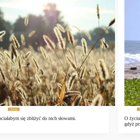
Życie
ciałabym się zbliżyć do nich słowami.
O życiu
gdyż pr