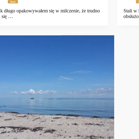
Inne
k długo opakowywałem się w milczenie, że trudno
Stali w
 się …
obsłużo