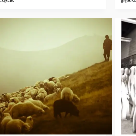
częście.
głęboko