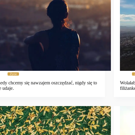
Życie
edy chcemy się nawzajem oszczędzać, nigdy się to
Wolałab
e udaje.
filiżank