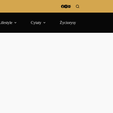
Lifestyle
Cytaty
Życiorysy