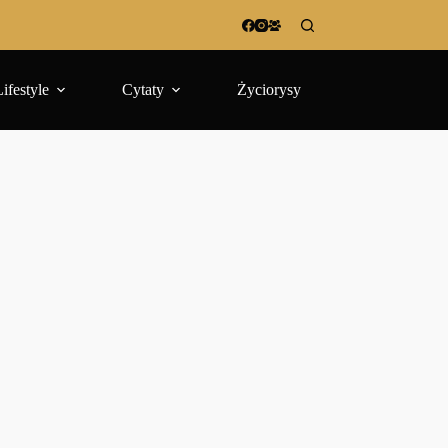
Lifestyle
Cytaty
Życiorysy