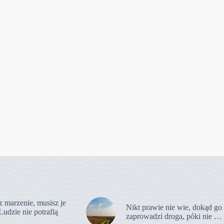
z marzenie, musisz je
Nikt prawie nie wie, dokąd go
Ludzie nie potrafią
zaprowadzi droga, póki nie …