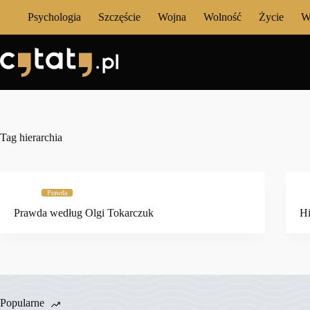
Przejdź
Psychologia
Szczęście
Wojna
Wolność
Życie
W
do
treści
Tag
hierarchia
Prawda
Prawda według Olgi Tokarczuk
Hi
Popularne