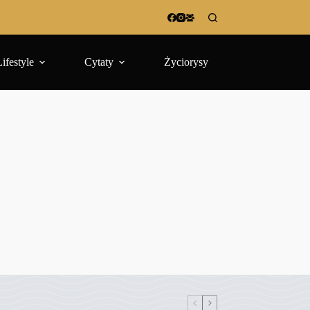
Lifestyle
Cytaty
Życiorysy