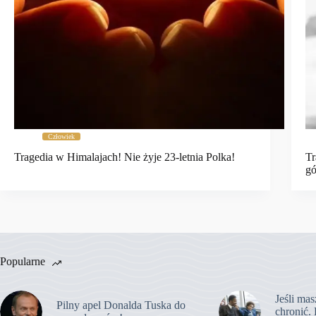
Człowiek
Tragedia w Himalajach! Nie żyje 23-letnia Polka!
Tr
gó
Popularne
Jeśli mas
Pilny apel Donalda Tuska do
chronić. 