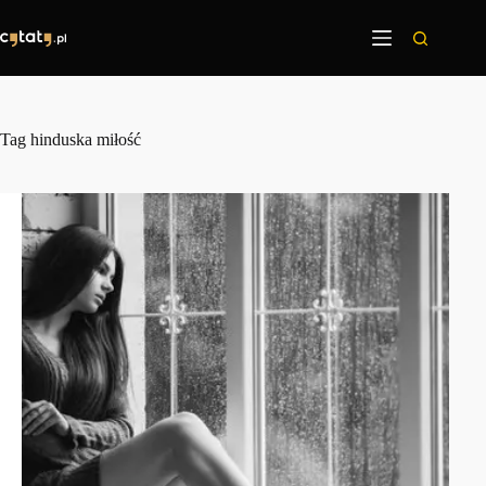
Przejdź
do
treści
Tag
hinduska miłość