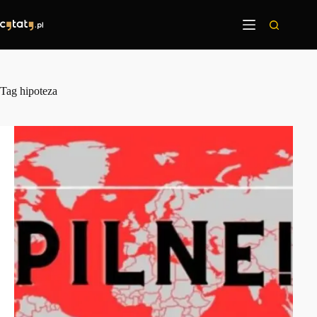
Przejdź
do
treści
Tag
hipoteza