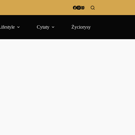
Lifestyle
Cytaty
Życiorysy