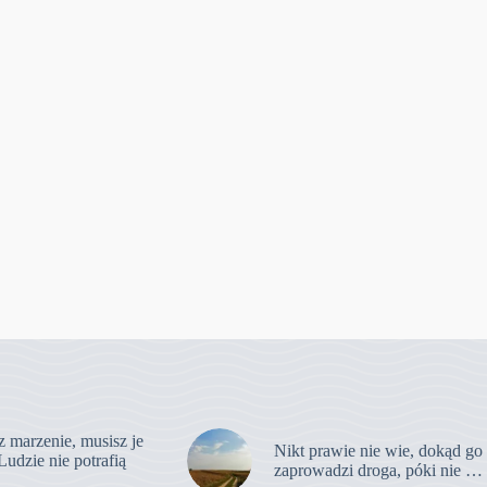
z marzenie, musisz je
Nikt prawie nie wie, dokąd go
Ludzie nie potrafią
zaprowadzi droga, póki nie …