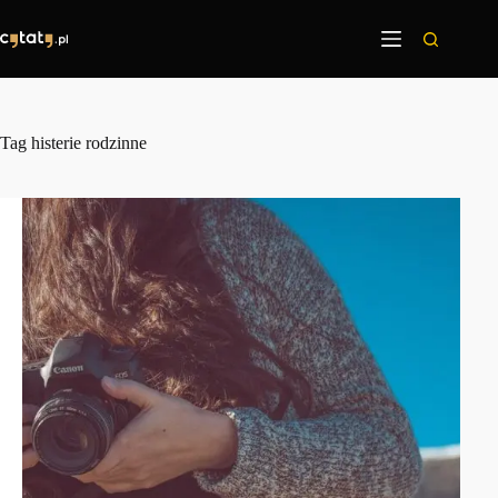
Przejdź
do
treści
Tag
histerie rodzinne