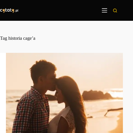
Przejdź
do
treści
Tag
historia cage’a