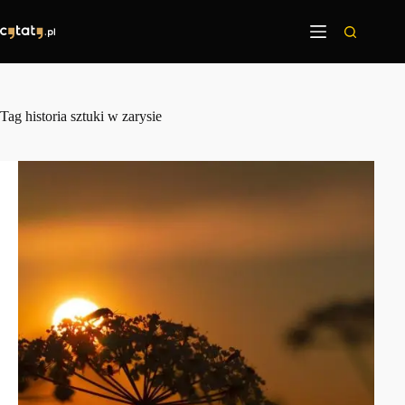
Przejdź
do
treści
Tag
historia sztuki w zarysie