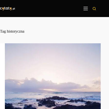
Przejdź
do
treści
Tag
historyczna