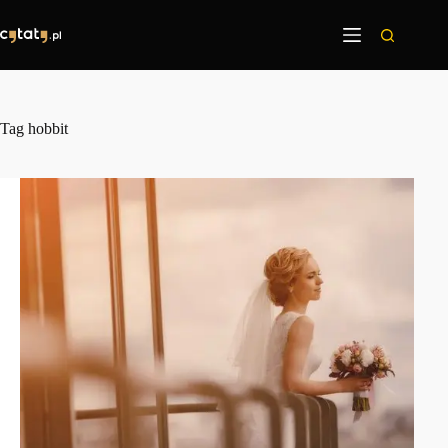
Przejdź
do
treści
Tag
hobbit