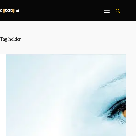
Przejdź
do
treści
Tag
holder