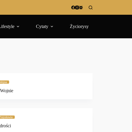
Lifestyle
Cytaty
Życiorysy
Wojna
 Wojnie
Przysłowia
drości