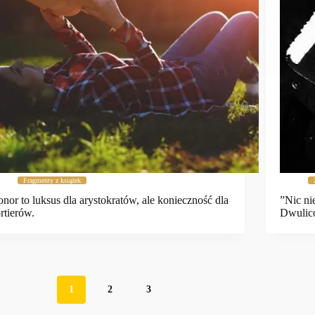
Fragmenty z książek
nor to luksus dla arystokratów, ale konieczność dla
”Nic ni
rtierów.
Dwulic
1
2
3