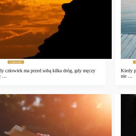
Człowiek
y człowiek ma przed sobą kilka dróg, gdy męczy
Kiedy p
ę …
nie …