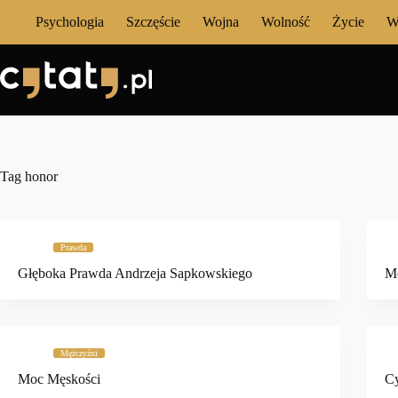
Przejdź
Psychologia
Szczęście
Wojna
Wolność
Życie
W
do
treści
Tag
honor
Prawda
Głęboka Prawda Andrzeja Sapkowskiego
Mę
Mężczyźni
Moc Męskości
Cy