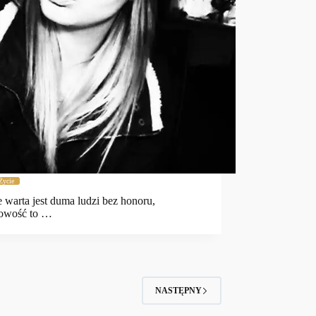
Życie
e warta jest duma ludzi bez honoru,
owość to …
NASTĘPNY