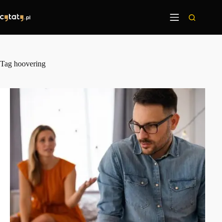
Przejdź
do
treści
Tag
hoovering