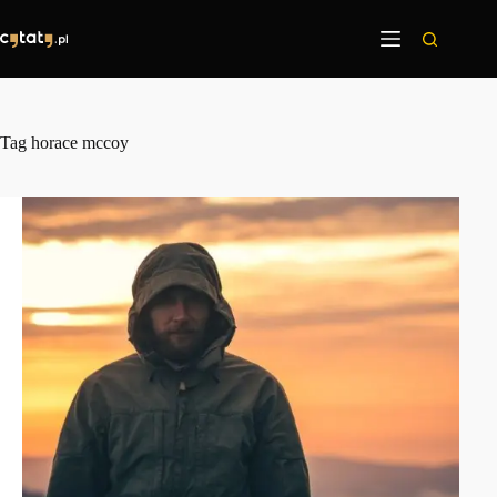
Przejdź
do
treści
Tag
horace mccoy