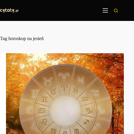
Przejdź
do
treści
Tag
horoskop na jesień