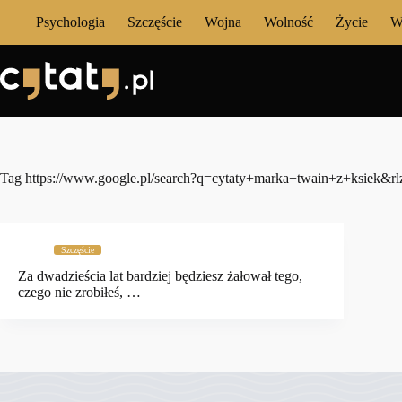
Przejdź
Psychologia
Szczęście
Wojna
Wolność
Życie
W
do
treści
Tag
https://www.google.pl/search?q=cytaty+marka+twain+z+ksiek&
Szczęście
Za dwadzieścia lat bar­dziej będziesz żałował te­go,
cze­go nie zro­biłeś, …