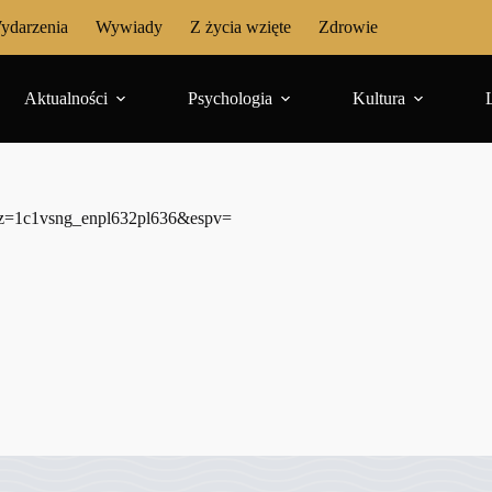
ydarzenia
Wywiady
Z życia wzięte
Zdrowie
Aktualności
Psychologia
Kultura
rlz=1c1vsng_enpl632pl636&espv=