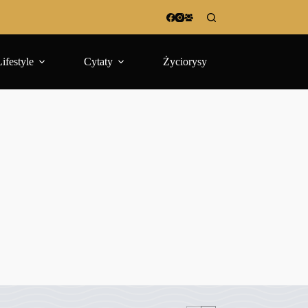
Lifestyle
Cytaty
Życiorysy