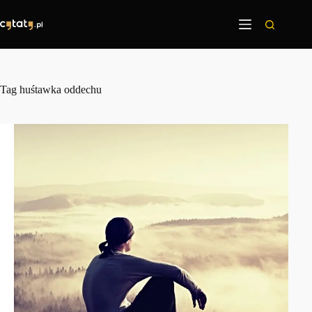
Przejdź
do
treści
Tag
huśtawka oddechu