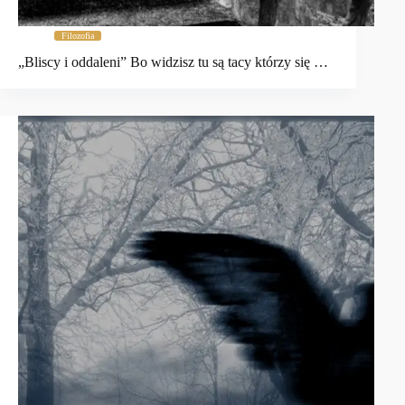
Filozofia
„Bliscy i oddaleni” Bo widzisz tu są tacy którzy się …