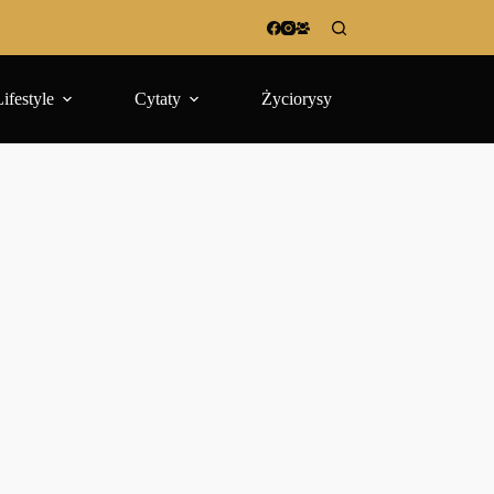
Lifestyle
Cytaty
Życiorysy