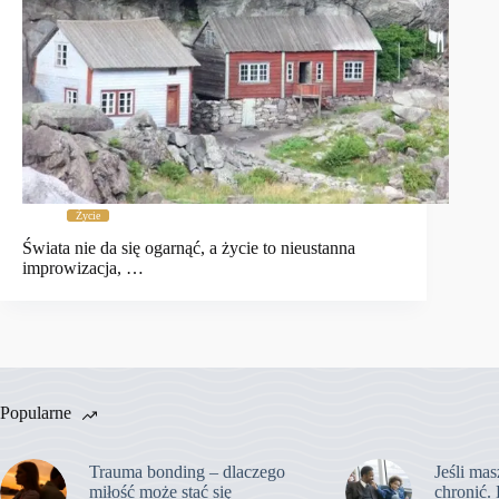
Życie
Świata nie da się ogarnąć, a życie to nieustanna
improwizacja, …
Popularne
Trauma bonding – dlaczego
Jeśli mas
miłość może stać się
chronić. 