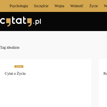
Przejdź
Psychologia
Szczęście
Wojna
Wolność
Życie
W
do
treści
Tag
idealizm
Życie
Cytat o Życiu
Ro