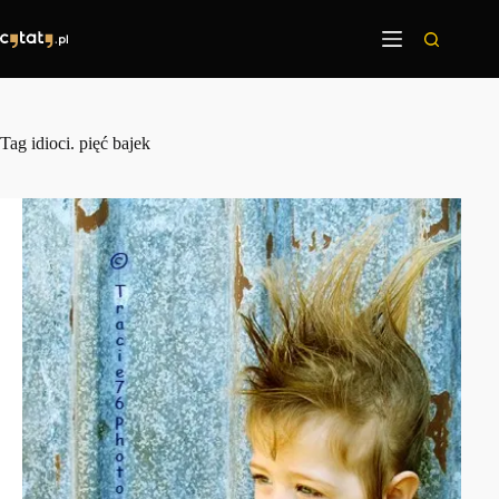
Przejdź
do
treści
Tag
idioci. pięć bajek